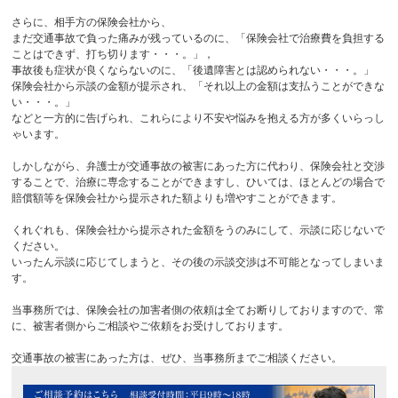
さらに、相手方の保険会社から、
まだ交通事故で負った痛みが残っているのに、「保険会社で治療費を負担する
ことはできず、打ち切ります・・・。」，
事故後も症状が良くならないのに、「後遺障害とは認められない・・・。」
保険会社から示談の金額が提示され、「それ以上の金額は支払うことができな
い・・・。」
などと一方的に告げられ、これらにより不安や悩みを抱える方が多くいらっし
ゃいます。
しかしながら、弁護士が交通事故の被害にあった方に代わり、保険会社と交渉
することで、治療に専念することができますし、ひいては、ほとんどの場合で
賠償額等を保険会社から提示された額よりも増やすことができます。
くれぐれも、保険会社から提示された金額をうのみにして、示談に応じないで
ください。
いったん示談に応じてしまうと、その後の示談交渉は不可能となってしまいま
す。
当事務所では、保険会社の加害者側の依頼は全てお断りしておりますので、常
に、被害者側からご相談やご依頼をお受けしております。
交通事故の被害にあった方は、ぜひ、当事務所までご相談ください。