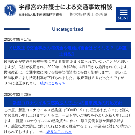
Uncategorized
2020年08月17日
民法改正で交通事故の賠償金や遅延損害金はどうなる？【弁護
士解説】
民法改正が交通事故被害者に与える影響 あまり知られていないことだと思い
ますが、民法が改正され、2020年（令和2年）4月1日から施行されています。
民法改正は、交通事故における損害賠償請求にも強く影響します。 例えば、
民法改正により法定利率が下げられました。 改正前は５％だったのですが、
３％に改正されまし...
続きはこちら≫
2020年03月20日
新型コロナウイルス感染拡大防止への当事務所の対応方針
この度、新型コロナウイルス感染症（COVID-19）に罹患された方々には謹ん
でお見舞い申し上げますとともに、一日も早いご快復を心よりお祈り申し上げ
ます。 新型コロナウイルスの感染拡大に伴い、厚生労働省ほか関係各所よ
り、感染拡大の防止に向けた行動を強く推進するよう、事業者に対して呼びか
けられております。 当...
続きはこちら≫